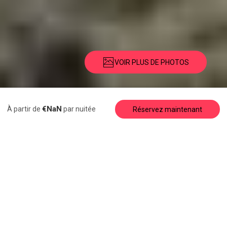
VOIR PLUS DE PHOTOS
Description
Photos
Équipements
Emplacement
Tarifs
Dispon
€NaN
À partir de
par nuitée
Réservez maintenant
Maison de Vacances
Le Spot 2