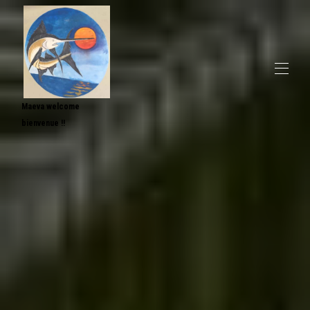
Maeva welcome
bienvenue !!
Accueil
Toutes les propriétés
▾
Contactez-nous